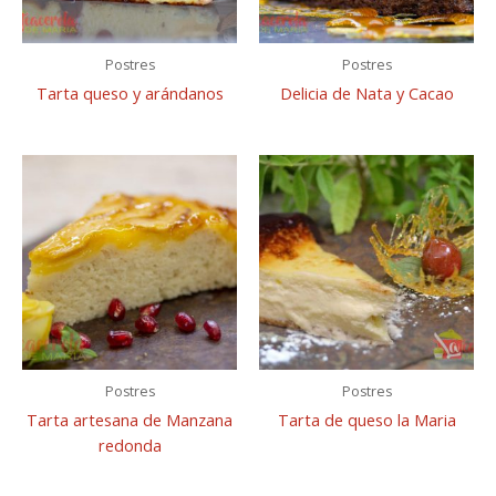
Postres
Postres
Tarta queso y arándanos
Delicia de Nata y Cacao
Postres
Postres
Tarta artesana de Manzana
Tarta de queso la Maria
redonda