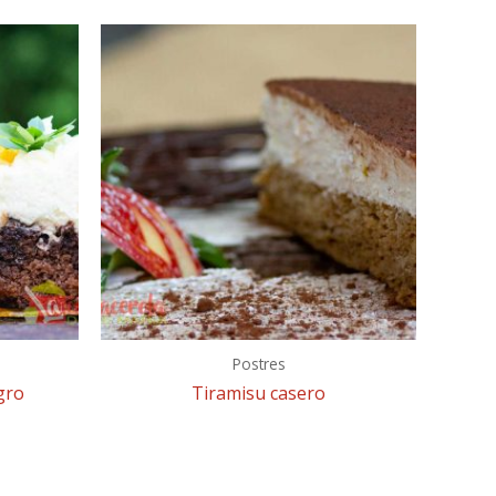
Postres
gro
Tiramisu casero