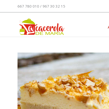
Ir
667 780 010 / 967 30 32 15
al
contenido