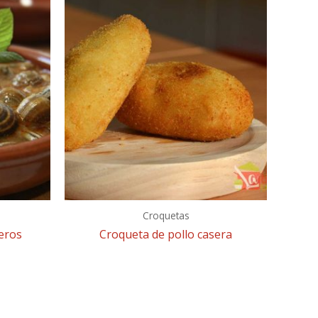
Croquetas
seros
Croqueta de pollo casera