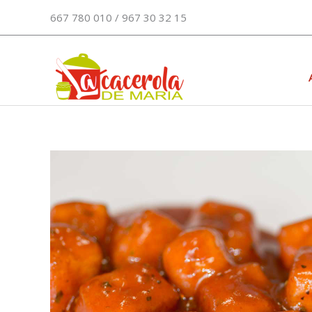
Ir
667 780 010 / 967 30 32 15
al
contenido