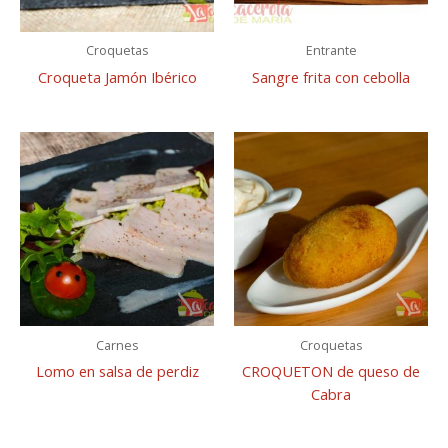
Croquetas
Entrante
Croqueta Jamón Ibérico
Sangre frita con cebolla
Carnes
Croquetas
Lomo en salsa de perdiz
CROQUETON de queso de
Cabra