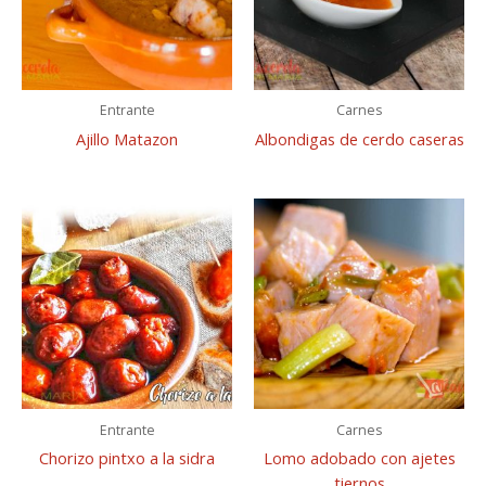
Entrante
Carnes
Ajillo Matazon
Albondigas de cerdo caseras
Entrante
Carnes
Chorizo pintxo a la sidra
Lomo adobado con ajetes
tiernos