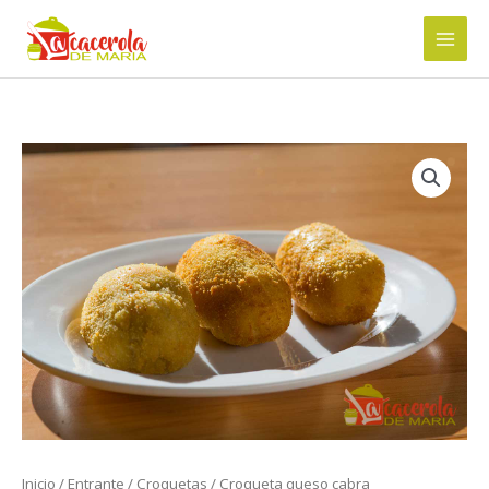
Ir
al
contenido
Inicio
/
Entrante
/
Croquetas
/ Croqueta queso cabra