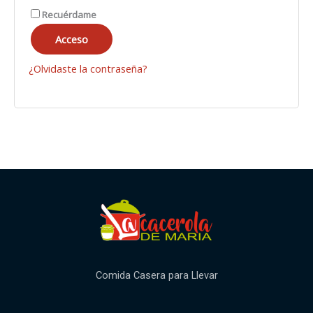
Recuérdame
Acceso
¿Olvidaste la contraseña?
Comida Casera para Llevar